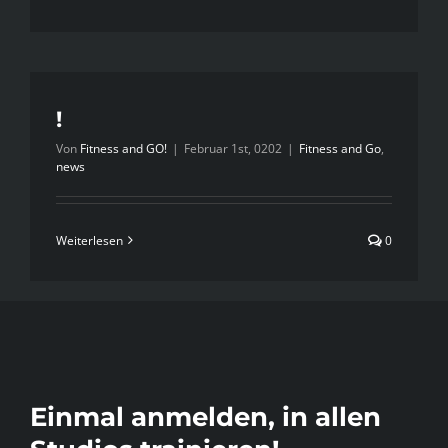
Fitness
Kirchheim
Teck
–
Das
!
ist
Von
Fitness and GO!
|
Februar 1st, 0202
|
Fitness and Go
,
FITNESS
news
AND
GO!
Weiterlesen
0
Einmal anmelden, in allen