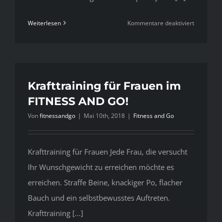
für
Weiterlesen
Kommentare deaktiviert
Krafttrain
in
Kirchheim
Krafttraining für Frauen im
FITNESS AND GO!
Von
fitnessandgo
|
Mai 10th, 2018
|
Fitness and Go
Krafttraining für Frauen Jede Frau, die versucht
Ihr Wunschgewicht zu erreichen möchte es
erreichen. Straffe Beine, knackiger Po, flacher
Bauch und ein selbstbewusstes Auftreten.
Krafttraining [...]