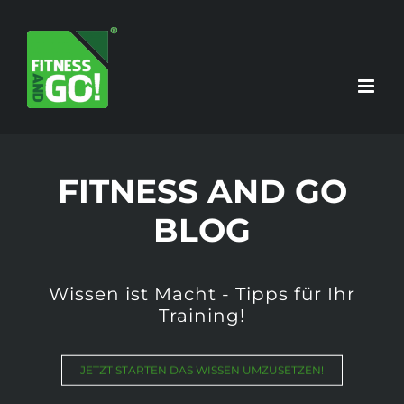
Zum
Inhalt
springen
FITNESS AND GO
BLOG
Wissen ist Macht - Tipps für Ihr
Training!
JETZT STARTEN DAS WISSEN UMZUSETZEN!