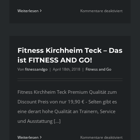
für
Weiterlesen
Kommentare deaktiviert
Krafttrain
für
Frauen
im
FITNESS
Fitness Kirchheim Teck – Das
AND
ist FITNESS AND GO!
GO!
Von
fitnessandgo
|
April 18th, 2018
|
Fitness and Go
Fitness Kirchheim Teck Premium Qualität zum
Discount Preis von nur 19,90 € - Selten gibt es
eine derart hohe Qualität an Trainern, Service
und Ausstattung [...]
für
Weiterlesen
Kommentare deaktiviert