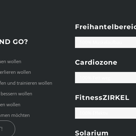
Freihantelberei
AND GO?
100% Muskelaufbau
uen wollen
Cardiozone
erlieren wollen
100% Fett weg
fen und trainieren wollen
 bessern wollen
FitnessZIRKEL
hen wollen
100% Effektiv
kommen möchten
!
Solarium