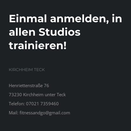
Einmal anmelden, in
allen Studios
trainieren!
KIRCHHEIM TECK
Henriettenstraße 76
73230 Kirchheim unter Teck
Telefon:
07021 7359460
Mail:
fitnessandgo@gmail.com