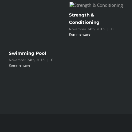
Strength &
Conditioning
November 24th, 2015
|
0
Kommentare
P
Swimming Pool
N
November 24th, 2015
|
0
K
Kommentare