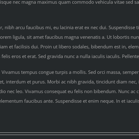
. Quisque nec magna maximus quam commodo vehicula vitae sed sa
nibh arcu faucibus mi, eu lacinia erat ex nec dui. Suspendisse ti
lorem ligula, sit amet faucibus magna venenatis a. Ut lobortis nun
iam et facilisis dui. Proin ut libero sodales, bibendum est in, ele
is eros et erat. Sed gravida nunc a nulla iaculis iaculis. Pellen
. Vivamus tempus congue turpis a mollis. Sed orci massa, semper s
 eget, interdum et purus. Morbi ac nibh gravida, tincidunt diam nec
 odio nec leo. Vivamus consequat eu felis non bibendum. Nunc ac
 elementum faucibus ante. Suspendisse et enim neque. In et iaculi