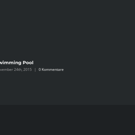
wimming Pool
vember 24th, 2015
|
0 Kommentare
Perform
November 2