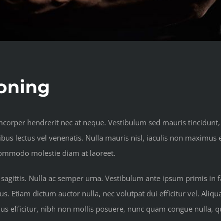
ioning
amcorper hendrerit nec at neque. Vestibulum sed mauris tincidunt,
apibus lectus vel venenatis. Nulla mauris nisl, iaculis non maxim
 commodo molestie diam at laoreet.
 sagittis. Nulla ac semper urna. Vestibulum ante ipsum primis in fa
s. Etiam dictum auctor nulla, nec volutpat dui efficitur vel. Aliqua
mus efficitur, nibh non mollis posuere, nunc quam congue nulla, qu