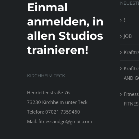
Einmal
NEUEST
anmelden, in
!
allen Studios
JOB
trainieren!
Krafttr
Krafttr
KIRCHHEIM TECK
AND G
Henriettenstraße 76
Fitness
73230 Kirchheim unter Teck
FITNES
Telefon:
07021 7359460
Mail:
fitnessandgo@gmail.com