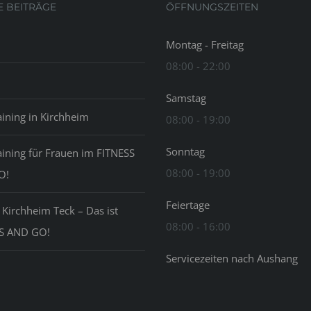
E BEITRÄGE
ÖFFNUNGSZEITEN
Montag - Freitag
08:00 - 22:00
Samstag
aining in Kirchheim
08:00 - 19:00
Sonntag
aining für Frauen im FITNESS
08:00 - 19:00
O!
Feiertage
 Kirchheim Teck – Das ist
08:00 - 16:00
S AND GO!
Servicezeiten nach Aushang